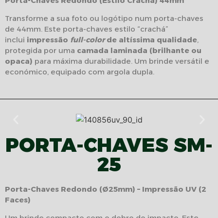
Porta-Chaves Redondo (Estilo Crachá) 44mm
Transforme a sua foto ou logótipo num porta-chaves
de 44mm. Este porta-chaves estilo “crachá”
inclui
impressão
full-color
de altíssima qualidade
,
protegida por uma
camada laminada (brilhante ou
opaca)
para máxima durabilidade. Um brinde versátil e
económico, equipado com argola dupla.
PORTA-CHAVES SM-
25
Porta-Chaves Redondo (Ø25mm) – Impressão UV (2
Faces)
Um brinde compacto com o dobro do impacto. Este