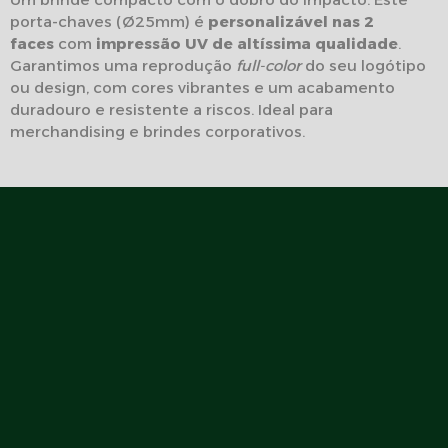
porta-chaves (Ø25mm) é
personalizável nas 2
faces
com
impressão UV de altíssima qualidade
.
Garantimos uma reprodução
full-color
do seu logótipo
ou design, com cores vibrantes e um acabamento
duradouro e resistente a riscos. Ideal para
merchandising e brindes corporativos.