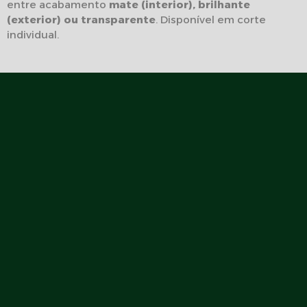
entre acabamento
mate (interior), brilhante
(exterior) ou transparente
. Disponível em corte
individual.