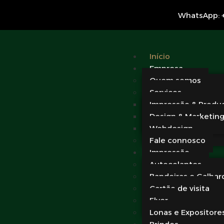
WhatsApp: +
Início
Empresa
Quem somos
Serviços
Impressão & Produ
Design & Marketin
Webdesign
Fale connosco
Impressão
Autocolantes
Bandeiras e Galhar
Cartão de visita
Flyer
Lonas e Expositore