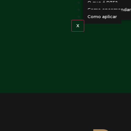
O que é DTF?
Como encomendar
Como aplicar
X