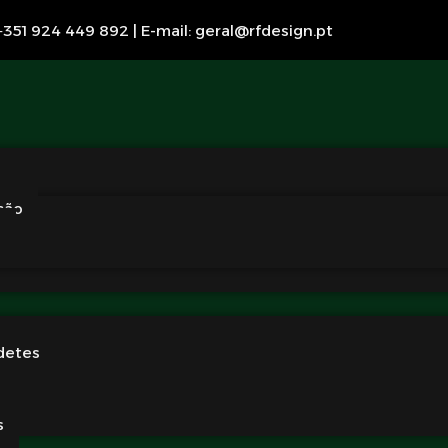
351 924 449 892 | E-mail: geral@rfdesign.pt
ção
g
detes
s