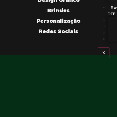
Re
Brindes
DTF
Personalização
Redes Sociais
X