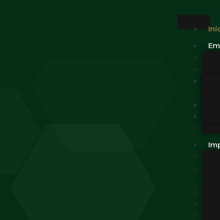
Iní
Em
Im